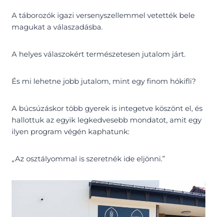
A táborozók igazi versenyszellemmel vetették bele
magukat a válaszadásba.
A helyes válaszokért természetesen jutalom járt.
És mi lehetne jobb jutalom, mint egy finom hókifli?
A búcsúzáskor több gyerek is integetve köszönt el, és
hallottuk az egyik legkedvesebb mondatot, amit egy
ilyen program végén kaphatunk:
„Az osztályommal is szeretnék ide eljönni.”