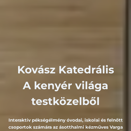
Kovász Katedrális
A kenyér világa
testközelből
Interaktív pékségélmény óvodai, iskolai és felnőtt
csoportok számára az ásotthalmi kézműves Varga