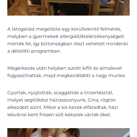
A látogatást megelőzte egy körültekintő felmérés,
melyben a gyermekek allergiáit/ételérzékenységeit
mérték fel, így biztonságban részt vehetett mindenki
a délelőtti programban.
Megérkezés után helyben sütött kiflit és almalevet
fogyaszthattak, majd megkezdődött a nagy munka.
Gyúrták, nyújtották, szaggatták a linzertésztát,
melyet segítőkész háziasszonyunk, Gina, rögtön
elkezdett sütni. Mikor a kis kezek elfáradtak, házi
lekvárral kent frissen sült kekszek várták őket.