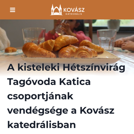
Skip
to
content
A kisteleki Hétszínvirág
Tagóvoda Katica
csoportjának
vendégsége a Kovász
katedrálisban