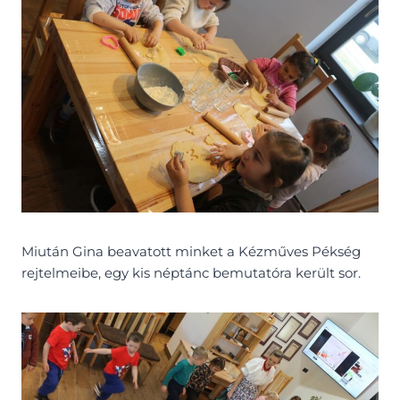
Miután Gina beavatott minket a Kézműves Pékség
rejtelmeibe, egy kis néptánc bemutatóra került sor.