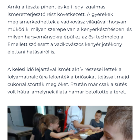
Amíg a tészta pihent és kelt, egy izgalmas
ismeretterjesztő rész következett. A gyerekek
megismerkedhettek a vadkovász világával: hogyan
működik, milyen szerepe van a kenyérkészítésben, és
milyen hagyományokra épül ez az ősi technológia.
Emellett szó esett a vadkovászos kenyér jótékony
élettani hatásairól is.
A kelési idő lejártával ismét aktív részesei lettek a
folyamatnak: újra lekenték a briósokat tojással, majd
cukorral szórták meg őket. Ezután már csak a sütés
volt hátra, amelynek illata hamar betöltötte a teret.