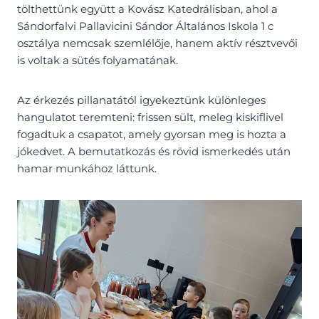
tölthettünk együtt a Kovász Katedrálisban, ahol a
Sándorfalvi Pallavicini Sándor Általános Iskola 1 c
osztálya nemcsak szemlélője, hanem aktív résztvevői
is voltak a sütés folyamatának.
Az érkezés pillanatától igyekeztünk különleges
hangulatot teremteni: frissen sült, meleg kiskiflivel
fogadtuk a csapatot, amely gyorsan meg is hozta a
jókedvet. A bemutatkozás és rövid ismerkedés után
hamar munkához láttunk.