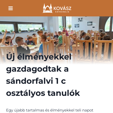
Skip
to
content
Új élményekkel
gazdagodtak a
sándorfalvi 1 c
osztályos tanulók
Egy újabb tartalmas és élményekkel teli napot