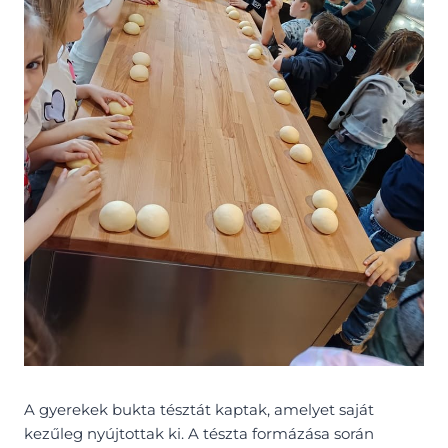
A gyerekek bukta tésztát kaptak, amelyet saját
kezűleg nyújtottak ki. A tészta formázása során